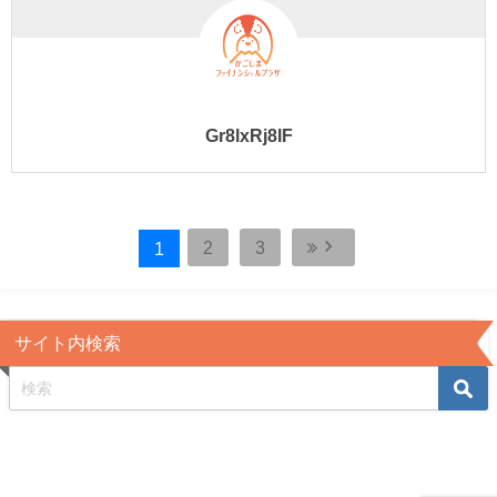
Gr8lxRj8IF
keyboard_arrow_right
2
3
1
サイト内検索