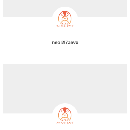
neol2l7aevx