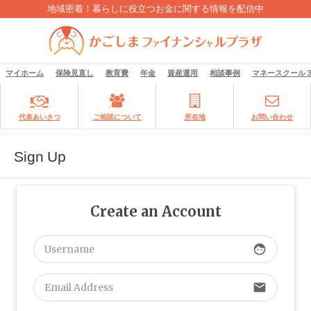
地域密着！暮らしに役立つお金に関する情報を配信中
マイホーム
保険見直し
教育費
年金
資産運用
相談事例
マネースクール
代表あいさつ
ご相談について
所在地
お問い合わせ
Sign Up
Create an Account
face
email