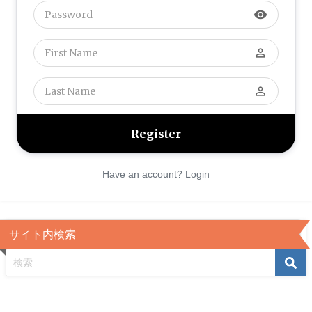
visibility
perm_identity
perm_identity
Have an account? Login
サイト内検索