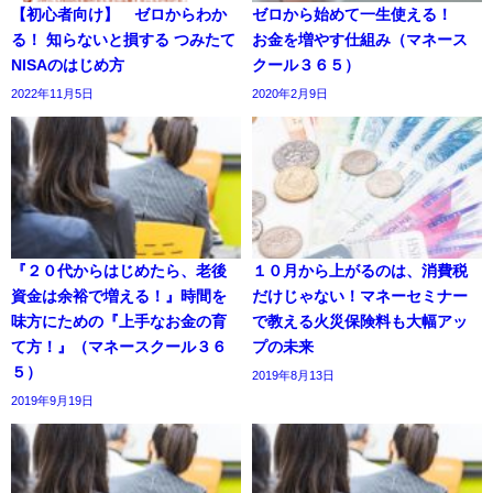
【初心者向け】 ゼロからわか
ゼロから始めて一生使える！
る！ 知らないと損する つみたて
お金を増やす仕組み（マネース
NISAのはじめ方
クール３６５）
2022年11月5日
2020年2月9日
『２０代からはじめたら、老後
１０月から上がるのは、消費税
資金は余裕で増える！』時間を
だけじゃない！マネーセミナー
味方にための『上手なお金の育
で教える火災保険料も大幅アッ
て方！』（マネースクール３６
プの未来
５）
2019年8月13日
2019年9月19日