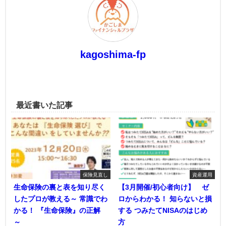
kagoshima-fp
最近書いた記事
保険見直し
資産運用
生命保険の裏と表を知り尽く
【3月開催/初心者向け】 ゼ
したプロが教える～ 常識でわ
ロからわかる！ 知らないと損
かる！ 『生命保険』の正解
する つみたてNISAのはじめ
～
方