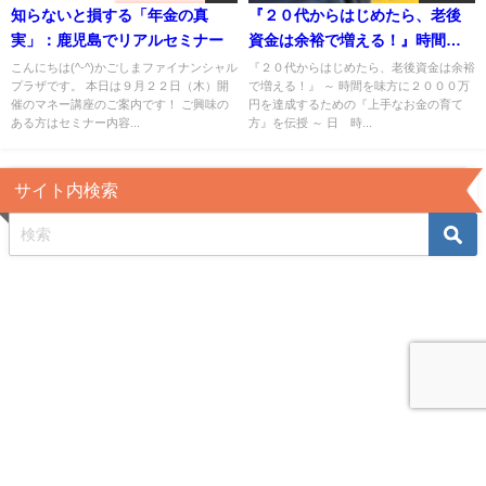
知らないと損する「年金の真
『２０代からはじめたら、老後
実」：鹿児島でリアルセミナー
資金は余裕で増える！』時間を
味方にための『上手なお金の育
こんにちは(^-^)かごしまファイナンシャル
『２０代からはじめたら、老後資金は余裕
プラザです。 本日は９月２２日（木）開
で増える！』 ～ 時間を味方に２０００万
て方！』（マネースクール３６
催のマネー講座のご案内です！ ご興味の
円を達成するための『上手なお金の育て
５）
ある方はセミナー内容...
方』を伝授 ～ 日 時...
サイト内検索
かごしまファイナンシャルプラザ All Rights Reserved.