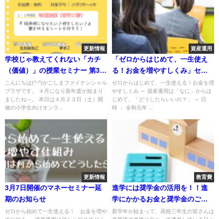
更新情報
資産運用
学校じゃ教えてくれない「カチ
「ゼロからはじめて、一生使え
（価値）」の授業セミナー 第3弾
る！お金を増やすしくみ」セミ
のご案内
ナーを開催いたします！
こんにちは(^-^)かごしまファイナンシャル
ゼロからはじめて、一生使える！お金を増
プラザです。 ４月になり新年度が始まり
やすしくみ ～ 資産運用は「なに」からは
ましたね～。 本日は４月２３日（土）開
じめて、「どうしたらいいの？」 ～ 日
催の小学生向けオンラ...
時 ： 令和元年 ...
更新情報
教育費
3月7日開催のマネーセミナー延
進学には奨学金の活用を！！進
期のお知らせ
学にかかるお金と奨学金のご紹
介！
ゼロから始めて一生使える！ お金を増や
新学年が始まって、高校三年生の皆さんは