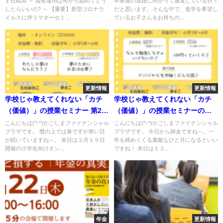
す仕組み ～ 資産運用は何から始めてどう
卒業後の進路に向かって邁進している日々
したらいいの? ～ 【重要】新型コロナウ
だと思います。そんな中で、進学を希望し
イルスに伴うマネーセミ...
ているお子さんをお持ちの...
更新情報
更新情報
学校じゃ教えてくれない「カチ
学校じゃ教えてくれない「カチ
（価値）」の授業セミナー 第2弾
（価値）」の授業セミナーのご
のご案内
案内
こんにちは(^-^)かごしまファイナンシャル
こんにちは(^-^)かごしまファイナンシャル
プラザです。 暦の上では春ですが寒い日
プラザです。 今日から師走ですね～。一
が続いていますね～。 本日は２月１９日
年を締めくくる素敵なひと月になるといい
開催の小学生向けオン...
ですね！ 本日は１２...
年金
更新情報