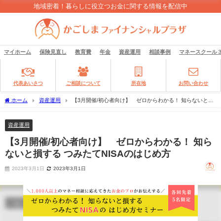
地域密着！暮らしに役立つお金に関する情報を配信中
マイホーム
保険見直し
教育費
年金
資産運用
相談事例
マネースクール
代表あいさつ
ご相談について
所在地
お問い合わせ
ホーム
資産運用
【3月開催/初心者向け】 ゼロからわかる！ 知らないと損
する つみたてNISAのはじめ方
資産運用
【3月開催/初心者向け】 ゼロからわかる！ 知ら
ないと損する つみたてNISAのはじめ方
2023年3月1日
2023年3月1日