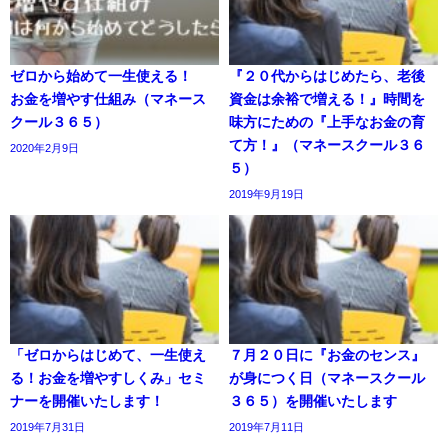
ゼロから始めて一生使える！
『２０代からはじめたら、老後
お金を増やす仕組み（マネース
資金は余裕で増える！』時間を
クール３６５）
味方にための『上手なお金の育
て方！』（マネースクール３６
2020年2月9日
５）
2019年9月19日
「ゼロからはじめて、一生使え
７月２０日に『お金のセンス』
る！お金を増やすしくみ」セミ
が身につく日（マネースクール
ナーを開催いたします！
３６５）を開催いたします
2019年7月31日
2019年7月11日