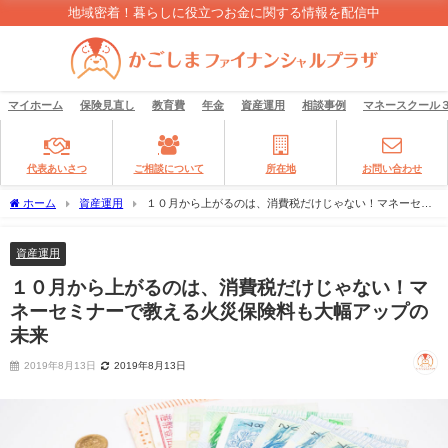
地域密着！暮らしに役立つお金に関する情報を配信中
マイホーム
保険見直し
教育費
年金
資産運用
相談事例
マネースクール
代表あいさつ
ご相談について
所在地
お問い合わせ
ホーム
資産運用
１０月から上がるのは、消費税だけじゃない！マネーセミ
ナーで教える火災保険料も大幅アップの未来
資産運用
１０月から上がるのは、消費税だけじゃない！マ
ネーセミナーで教える火災保険料も大幅アップの
未来
2019年8月13日
2019年8月13日