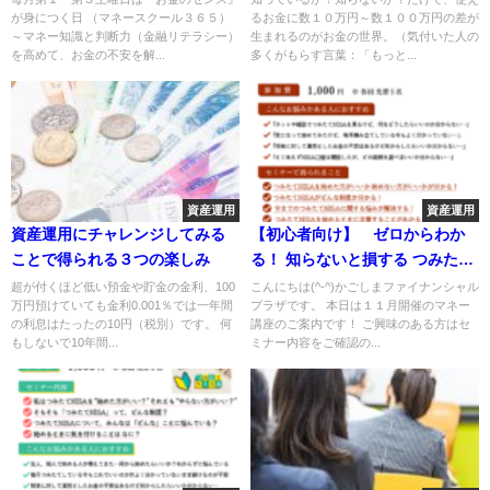
が身につく日 （マネースクール３６５）
るお金に数１０万円～数１００万円の差が
～マネー知識と判断力（金融リテラシー）
生まれるのがお金の世界。（気付いた人の
を高めて、お金の不安を解...
多くがもらす言葉：「もっと...
資産運用
資産運用
資産運用にチャレンジしてみる
【初心者向け】 ゼロからわか
ことで得られる３つの楽しみ
る！ 知らないと損する つみたて
NISAのはじめ方
超が付くほど低い預金や貯金の金利、100
こんにちは(^-^)かごしまファイナンシャル
万円預けていても金利0.001％では一年間
プラザです。 本日は１１月開催のマネー
の利息はたったの10円（税別）です。 何
講座のご案内です！ ご興味のある方はセ
もしないで10年間...
ミナー内容をご確認の...