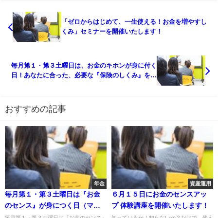
「ゼロからはじめて、一生使える！お金を増やすし
くみ」セミナーを開催いたします！
毎月第１・第３土曜日は、お金のキホンが身に付く
日！あなたに合った、必要な『保険のしくみ』を伝
授！
おすすめの記事
年金
資産運用
毎月第１・第３土曜日は『お金
６月１５日にお金のセンスアッ
のセンス』が身につく日（マネ
プ 体験講座を開催いたします！
ースクール３６５）
毎月第１・第３土曜日は『お金のセンス』
知っているか！知らないか？だけで、使え