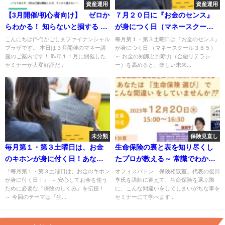
資産運用
資産運用
【3月開催/初心者向け】 ゼロか
７月２０日に『お金のセンス』
らわかる！ 知らないと損する つ
が身につく日（マネースクール
みたてNISAのはじめ方
３６５）を開催いたします
こんにちは(^-^)かごしまファイナンシャル
毎月第１・第３土曜日は『お金のセンス』
プラザです。 本日は３月開催のマネー講
が身につく日 （マネースクール３６５）
座のご案内です！ 昨年１１月に開催した
～ お金の知識と判断力（金融リテラシ
セミナーが大変好評だ...
ー）を高めると、楽しい未来...
未分類
保険見直し
毎月第１・第３土曜日は、お金
生命保険の裏と表を知り尽くし
のキホンが身に付く日！あなた
たプロが教える～ 常識でわか
に合った、必要な『保険のしく
る！ 『生命保険』の正解 ～
『毎月第１・第３土曜日は、お金のキホン
オフィスバトン「保険相談室」代表の後田
が身に付く日！』 ～ 安心してお金を使う
亨氏を講師に迎えて、生命保険を選ぶ際
み』を伝授！
ために必要な『保険のしくみ』を伝授！
に、こんな間違いをしてしまいがちな事を
～ 今回のテーマは『生...
セミナーにて学べます...