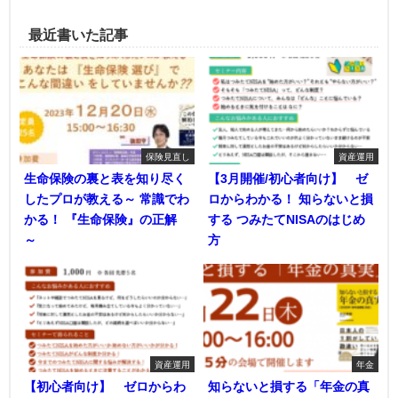
最近書いた記事
保険見直し
資産運用
生命保険の裏と表を知り尽く
【3月開催/初心者向け】 ゼ
したプロが教える～ 常識でわ
ロからわかる！ 知らないと損
かる！ 『生命保険』の正解
する つみたてNISAのはじめ
～
方
資産運用
年金
【初心者向け】 ゼロからわ
知らないと損する「年金の真